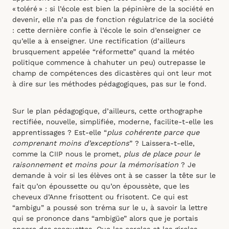
« toléré » : si l’école est bien la pépinière de la société en
devenir, elle n’a pas de fonction régulatrice de la société
: cette dernière confie à l’école le soin d’enseigner ce
qu’elle a à enseigner. Une rectification (d’ailleurs
brusquement appelée “réformette” quand la météo
politique commence à chahuter un peu) outrepasse le
champ de compétences des dicastères qui ont leur mot
à dire sur les méthodes pédagogiques, pas sur le fond.
Sur le plan pédagogique, d’ailleurs, cette orthographe
rectifiée, nouvelle, simplifiée, moderne, facilite-t-elle les
apprentissages ? Est-elle “
plus cohérente parce que
comprenant moins d’exceptions
” ? Laissera-t-elle,
comme la CIIP nous le promet,
plus de place pour le
raisonnement et moins pour la mémorisation
? Je
demande à voir si les élèves ont à se casser la tête sur le
fait qu’on époussette ou qu’on époussète, que les
cheveux d’Anne frisottent ou frisotent. Ce qui est
“ambigu” a poussé son tréma sur le u, à savoir la lettre
qui se prononce dans “ambigüe” alors que je portais