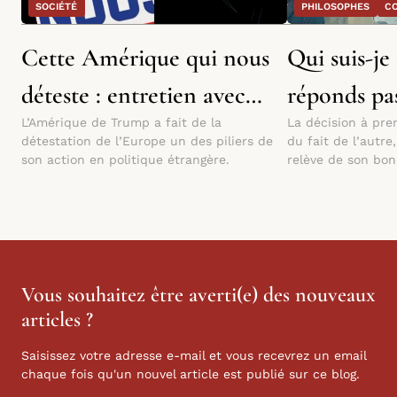
SOCIÉTÉ
PHILOSOPHES
CO
Cette Amérique qui nous
Qui suis-je
déteste : entretien avec
réponds pas
L’Amérique de Trump a fait de la
La décision à pre
Richard Werly
détestation de l’Europe un des piliers de
du fait de l’autre
son action en politique étrangère.
relève de son bon 
Vous souhaitez être averti(e) des nouveaux
articles ?
Saisissez votre adresse e-mail et vous recevrez un email
chaque fois qu'un nouvel article est publié sur ce blog.