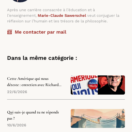
Après une carrière consacrée à l’éducation et à
l’enseignement,
Marie-Claude Sawerschel
veut conjuguer la
réflexion sur l’humain et les trésors de la philosophie.
📨 Me contacter par mail
Dans la même catégorie :
Cette Amérique qui nous
déteste : entretien avec Richard
Werly
22/6/2026
Qui suis-je quand tu ne réponds
pas ?
10/6/2026