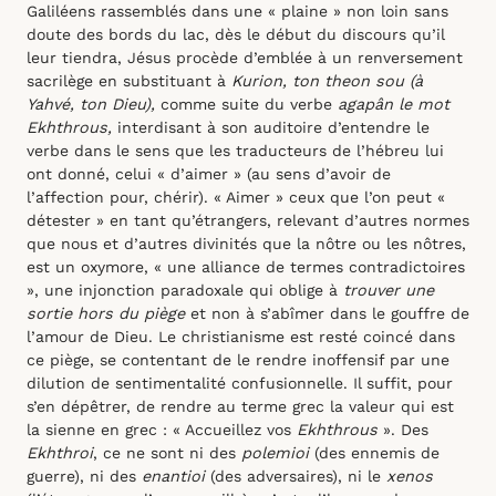
Galiléens rassemblés dans une « plaine » non loin sans
doute des bords du lac, dès le début du discours qu’il
leur tiendra, Jésus procède d’emblée à un renversement
sacrilège en substituant à
Kurion, ton theon sou (à
Yahvé, ton Dieu),
comme suite du verbe
agapân le mot
Ekhthrous,
interdisant à son auditoire d’entendre le
verbe dans le sens que les traducteurs de l’hébreu lui
ont donné, celui « d’aimer » (au sens d’avoir de
l’affection pour, chérir). « Aimer » ceux que l’on peut «
détester » en tant qu’étrangers, relevant d’autres normes
que nous et d’autres divinités que la nôtre ou les nôtres,
est un oxymore, « une alliance de termes contradictoires
», une injonction paradoxale qui oblige à
trouver une
sortie hors du piège
et non à s’abîmer dans le gouffre de
l’amour de Dieu. Le christianisme est resté coincé dans
ce piège, se contentant de le rendre inoffensif par une
dilution de sentimentalité confusionnelle. Il suffit, pour
s’en dépêtrer, de rendre au terme grec la valeur qui est
la sienne en grec : « Accueillez vos
Ekhthrous
». Des
Ekhthroi
, ce ne sont ni des
polemioi
(des ennemis de
guerre), ni des
enantioi
(des adversaires), ni le
xenos