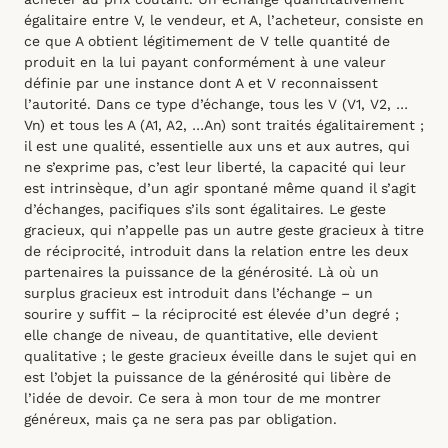
égalitaire entre V, le vendeur, et A, l’acheteur, consiste en
ce que A obtient légitimement de V telle quantité de
produit en la lui payant conformément à une valeur
définie par une instance dont A et V reconnaissent
l’autorité. Dans ce type d’échange, tous les V (V1, V2, …
Vn) et tous les A (A1, A2, …An) sont traités égalitairement ;
il est une qualité, essentielle aux uns et aux autres, qui
ne s’exprime pas, c’est leur liberté, la capacité qui leur
est intrinsèque, d’un agir spontané même quand il s’agit
d’échanges, pacifiques s’ils sont égalitaires. Le geste
gracieux, qui n’appelle pas un autre geste gracieux à titre
de réciprocité, introduit dans la relation entre les deux
partenaires la puissance de la générosité. Là où un
surplus gracieux est introduit dans l’échange – un
sourire y suffit – la réciprocité est élevée d’un degré ;
elle change de niveau, de quantitative, elle devient
qualitative ; le geste gracieux éveille dans le sujet qui en
est l’objet la puissance de la générosité qui libère de
l’idée de devoir. Ce sera à mon tour de me montrer
généreux, mais ça ne sera pas par obligation.