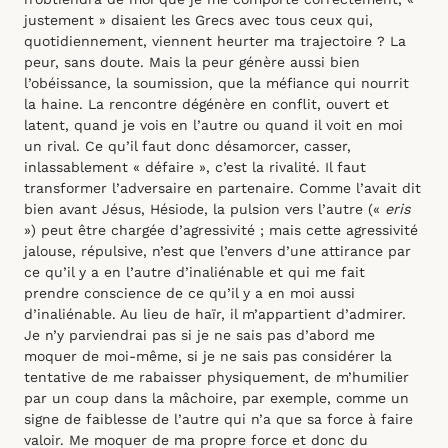
justement » disaient les Grecs avec tous ceux qui,
quotidiennement, viennent heurter ma trajectoire ? La
peur, sans doute. Mais la peur génère aussi bien
l’obéissance, la soumission, que la méfiance qui nourrit
la haine. La rencontre dégénère en conflit, ouvert et
latent, quand je vois en l’autre ou quand il voit en moi
un rival. Ce qu’il faut donc désamorcer, casser,
inlassablement « défaire », c’est la rivalité. Il faut
transformer l’adversaire en partenaire. Comme l’avait dit
bien avant Jésus, Hésiode, la pulsion vers l’autre («
eris
») peut être chargée d’agressivité ; mais cette agressivité
jalouse, répulsive, n’est que l’envers d’une attirance par
ce qu’il y a en l’autre d’inaliénable et qui me fait
prendre conscience de ce qu’il y a en moi aussi
d’inaliénable. Au lieu de haïr, il m’appartient d’admirer.
Je n’y parviendrai pas si je ne sais pas d’abord me
moquer de moi-même, si je ne sais pas considérer la
tentative de me rabaisser physiquement, de m’humilier
par un coup dans la mâchoire, par exemple, comme un
signe de faiblesse de l’autre qui n’a que sa force à faire
valoir. Me moquer de ma propre force et donc du