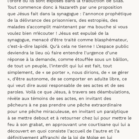
l’ordre où ils sont exposés dans la traduction de Silas.
Tout commence donc à Nazareth par une proposition
que Jésus fait dans la synagogue : l’annonce prophétique
de la délivrance des prisonniers, des estropiés, des
malades s’accomplit maintenant par ma bouche si vous
voulez bien m’écouter ! Jésus est expulsé de la
synagogue, menacé d’être traité comme blasphémateur,
c’est-à-dire lapidé. Qu’à cela ne tienne ! L’espace public
deviendra le lieu où faire entendre l’urgence d’une
réponse à la demande, comme étouffée sous un bâillon,
de tout un peuple, l’interdit qui lui est fait, tout
simplement, de « se porter », nous dirions, de « se gérer
», d’être autonome, de se comporter en adulte libre, ce
qui veut dire aussi responsable de ses actes et de ses
paroles. Voilà ce que Jésus, à travers ses déambulations,
révèle aux témoins de ses actes, en invitant des
pêcheurs à ne pas prendre une pêche extraordinaire
pour une pêche miraculeuse, en invitant un paralytique
à se mettre debout et à retourner chez lui pour mettre le
feu à son grabat, en approuvant une courtisane qui lui a
découvert en quoi consiste l’accueil de l’autre et l’a
définitivement affranchi de la loi de Moïse en lui