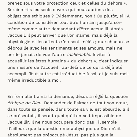
prenez sous votre protection ceux et celles du dehors ».
Seraient-ils les seuls envers qui nous aurions des
obligations éthiques ? Evidemment, non ! Ou plutôt, si ! A
condition de considérer tout être humain jusqu’à soi-
même comme autre demandant d’être accueilli. Après
l’accueil, il peut arriver que l’on s’aime, mais déjà la
physiologie et les affects s’en sont mêlés ; que chacun se
débrouille avec les sentiments et ses amours, mais ne
perde jamais de vue l’autre
inaliénable
. Inviter à
accueillir les êtres humains « du dehors », c’est indiquer
une mesure de l’accueil : au-delà de ce qui a déjà été
accompli. Tout autre est irréductible à soi, et je suis moi-
même irréductible à moi.
En formulant ainsi la demande, Jésus a réglé la question
éthique de Dieu
. Demander de l’aimer de tout son cœur,
dans toute sa pensée, dans toute sa vie, est absurde. S’il
se présentait, il serait quoi qu’il en soit impossible de
l’accueillir. Il ne nous occupera donc pas ; il semble
d’ailleurs que la question métaphysique de Dieu n’ait
absolument pas préoccupé Jésus, pas plus que la