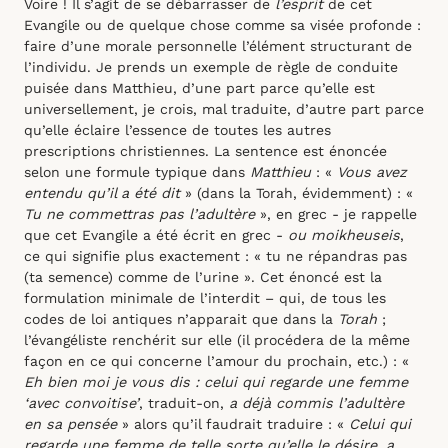
Voire ! Il s’agit de se débarrasser de
l’esprit
de cet
Evangile ou de quelque chose comme sa visée profonde :
faire d’une morale personnelle l’élément structurant de
l’individu. Je prends un exemple de règle de conduite
puisée dans Matthieu, d’une part parce qu’elle est
universellement, je crois, mal traduite, d’autre part parce
qu’elle éclaire l’essence de toutes les autres
prescriptions christiennes. La sentence est énoncée
selon une formule typique dans
Matthieu
: «
Vous avez
entendu qu’il a été dit
» (dans la Torah, évidemment) : «
Tu ne commettras pas l’adultère
», en grec - je rappelle
que cet Evangile a été écrit en grec -
ou moikheuseis
,
ce qui
signifie plus exactement : « tu ne répandras pas
(ta semence) comme de l’urine ». Cet énoncé est la
formulation minimale de l’interdit – qui, de tous les
codes de loi antiques n’apparait que dans la
Torah
;
l’évangéliste renchérit sur elle (il procédera de la même
façon en ce qui concerne l’amour du prochain, etc.) : «
Eh bien moi je vous dis : celui qui regarde une femme
‘avec convoitise’
, traduit-on,
a déjà commis l’adultère
en sa pensée
» alors qu’il faudrait traduire : «
Celui qui
regarde une femme de telle sorte qu’elle le désire, a