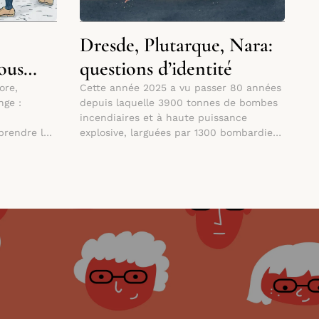
Dresde, Plutarque, Nara:
ous
questions d’identité
ore,
Cette année 2025 a vu passer 80 années
nge :
depuis laquelle 3900 tonnes de bombes
incendiaires et à haute puissance
prendre la
explosive, larguées par 1300 bombardiers
anglais et américains ont littéralement
rasé 6.5km2 du centre historique de
Dresde,