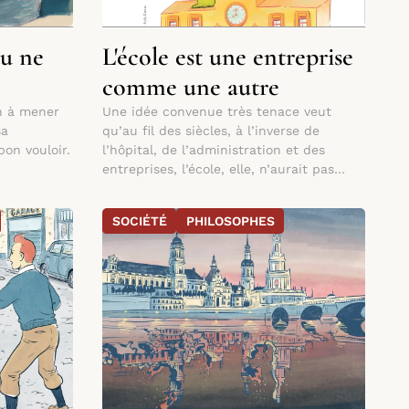
tu ne
L'école est une entreprise
comme une autre
on à mener
Une idée convenue très tenace veut
sa
qu’au fil des siècles, à l’inverse de
bon vouloir.
l’hôpital, de l’administration et des
entreprises, l’école, elle, n’aurait pas
changé d’un iota.
SOCIÉTÉ
PHILOSOPHES