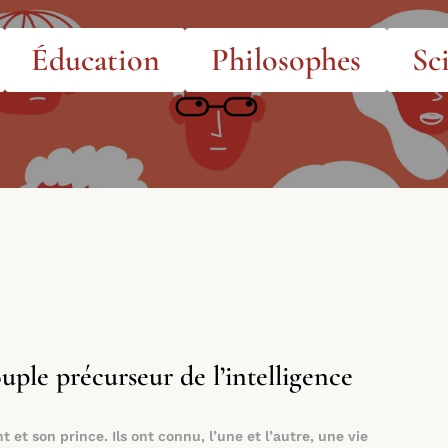
Éducation
Philosophes
Sc
ple précurseur de l’intelligence
 et son prince. Ils ont connu, l’une et l’autre, une vie