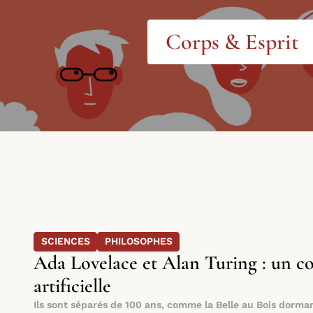
Corps & Esprit
SCIENCES
PHILOSOPHES
Ada Lovelace et Alan Turing : un cou
artificielle
Ils sont séparés de 100 ans, comme la Belle au Bois dormant