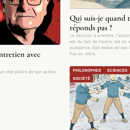
Qui suis-je quand 
réponds pas ?
La décision à prendre, l’acti
est du fait de l’autre, est en 
puissance. Elle relève de son 
ntretien avec
Pas du vôtre.
PHILOSOPHES
SCIENCES
un des piliers de son action
SOCIÉTÉ