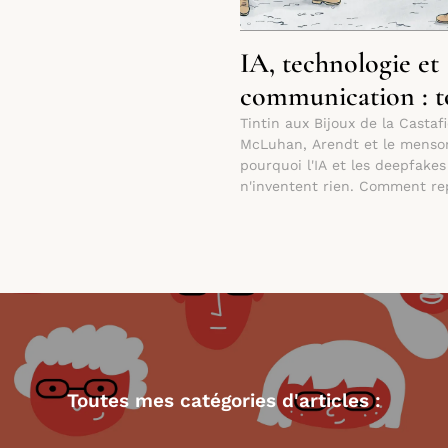
IA, technologie et
communication : t
faussaires ?
Tintin aux Bijoux de la Castafi
McLuhan, Arendt et le menso
pourquoi l'IA et les deepfakes
n'inventent rien. Comment re
main sur nos technologies ?
Toutes mes catégories d'articles :