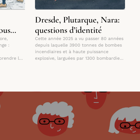
Dresde, Plutarque, Nara:
ous
questions d’identité
ore,
Cette année 2025 a vu passer 80 années
nge :
depuis laquelle 3900 tonnes de bombes
incendiaires et à haute puissance
prendre la
explosive, larguées par 1300 bombardiers
anglais et américains ont littéralement
rasé 6.5km2 du centre historique de
Dresde,