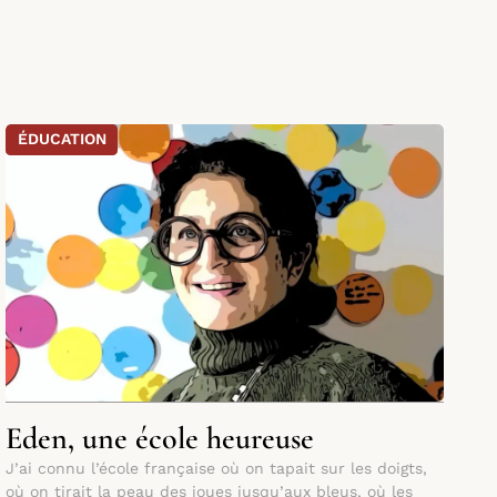
ÉDUCATION
Eden, une école heureuse
J’ai connu l’école française où on tapait sur les doigts,
où on tirait la peau des joues jusqu’aux bleus, où les