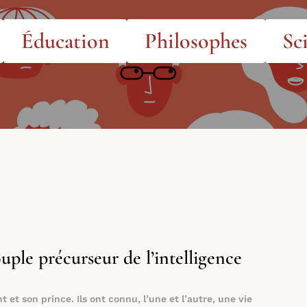
Éducation
Philosophes
Sc
ple précurseur de l’intelligence
 et son prince. Ils ont connu, l’une et l’autre, une vie