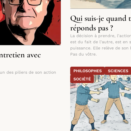
Qui suis-je quand 
réponds pas ?
La décision à prendre, l’acti
est du fait de l’autre, est en 
puissance. Elle relève de son 
ntretien avec
Pas du vôtre.
PHILOSOPHES
SCIENCES
un des piliers de son action
SOCIÉTÉ