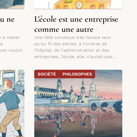
tu ne
L'école est une entreprise
comme une autre
on à mener
Une idée convenue très tenace veut
sa
qu’au fil des siècles, à l’inverse de
bon vouloir.
l’hôpital, de l’administration et des
entreprises, l’école, elle, n’aurait pas
changé d’un iota.
SOCIÉTÉ
PHILOSOPHES