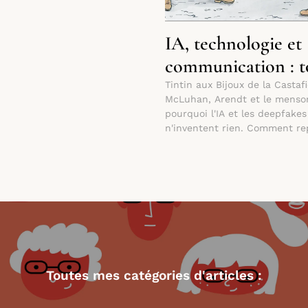
IA, technologie et
communication : t
faussaires ?
Tintin aux Bijoux de la Castafi
McLuhan, Arendt et le menso
pourquoi l'IA et les deepfakes
n'inventent rien. Comment re
main sur nos technologies ?
Toutes mes catégories d'articles :