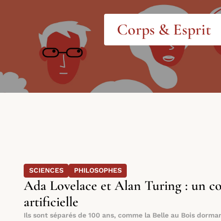
Corps & Esprit
SCIENCES
PHILOSOPHES
Ada Lovelace et Alan Turing : un cou
artificielle
Ils sont séparés de 100 ans, comme la Belle au Bois dormant